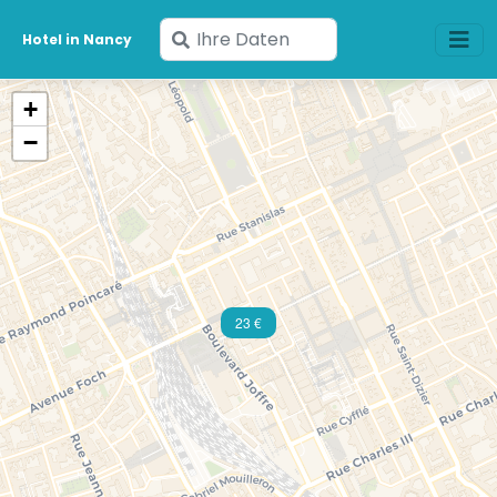
Geben
Hotel in Nancy
Sie
Ihre
+
Daten
−
ein
23 €