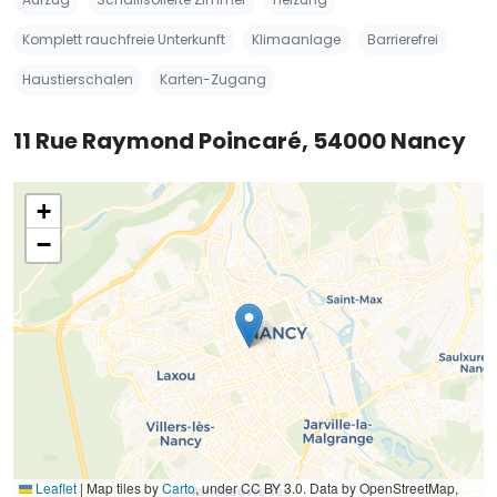
Komplett rauchfreie Unterkunft
Klimaanlage
Barrierefrei
Haustierschalen
Karten-Zugang
11 Rue Raymond Poincaré, 54000 Nancy
+
−
Leaflet
|
Map tiles by
Carto
, under CC BY 3.0. Data by OpenStreetMap,