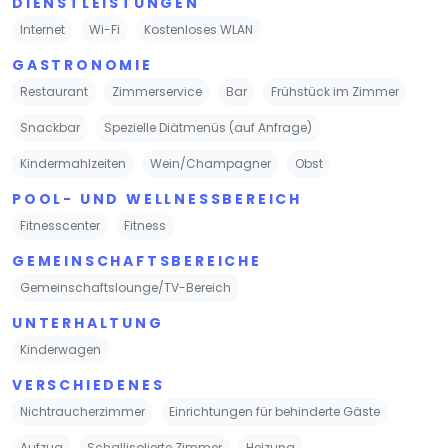
DIENSTLEISTUNGEN
Internet
Wi-Fi
Kostenloses WLAN
GASTRONOMIE
Restaurant
Zimmerservice
Bar
Frühstück im Zimmer
Snackbar
Spezielle Diätmenüs (auf Anfrage)
Kindermahlzeiten
Wein/Champagner
Obst
POOL- UND WELLNESSBEREICH
Fitnesscenter
Fitness
GEMEINSCHAFTSBEREICHE
Gemeinschaftslounge/TV-Bereich
UNTERHALTUNG
Kinderwagen
VERSCHIEDENES
Nichtraucherzimmer
Einrichtungen für behinderte Gäste
Aufzug
Schallisolierte Zimmer
Heizung