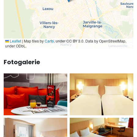
Leaflet
|
Map tiles by
Carto
, under CC BY 3.0. Data by OpenStreetMap,
under ODbL.
Fotogalerie