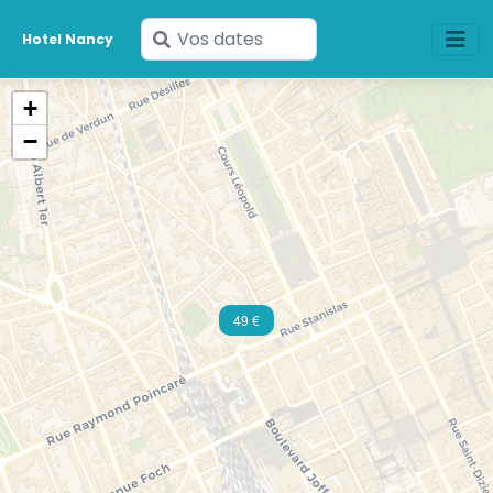
Saisissez
Hotel Nancy
vos
dates
+
−
49 €