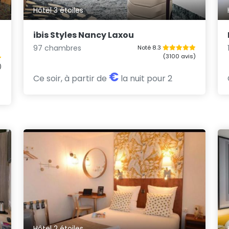
Hôtel 3 étoiles
ibis Styles Nancy Laxou
97 chambres
Noté 8.3
(3100 avis)
)
€
Ce soir, à partir de
la nuit pour 2
Hôtel 2 étoiles