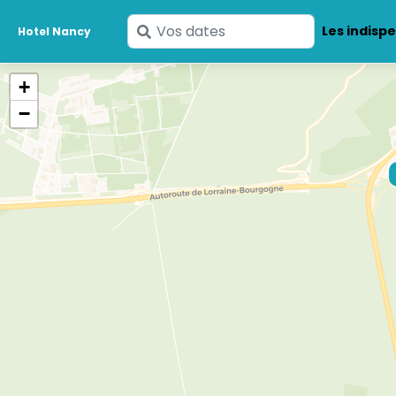
Saisissez
Les indisp
Hotel Nancy
vos
dates
+
−