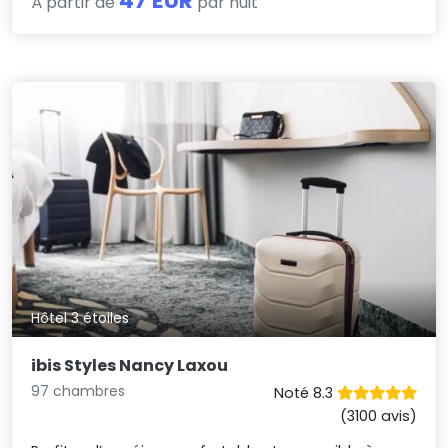
47 EUR
À partir de
par nuit
Hôtel 3 étoiles
ibis Styles Nancy Laxou
97 chambres
Noté 8.3
(3100 avis)