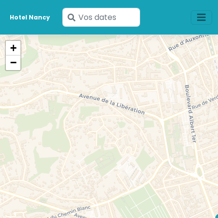
Saisissez
Hotel Nancy
vos
dates
+
−