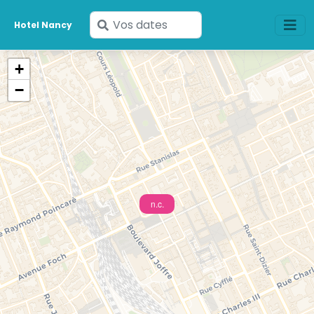
Saisissez
Hotel Nancy
vos
dates
+
−
n.c.