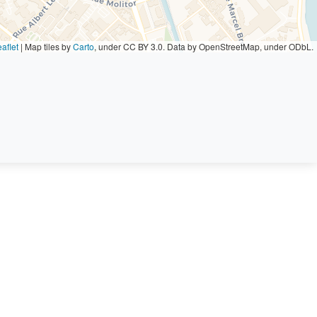
aflet
|
Map tiles by
Carto
, under CC BY 3.0. Data by OpenStreetMap, under ODbL.