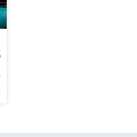
)
s
.