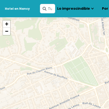
Ingresa
Lo imprescindible
Por
Hotel en Nancy
tus
fechas
+
−