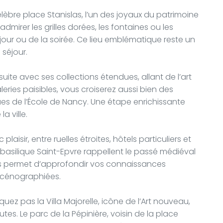
èbre place Stanislas, l’un des joyaux du patrimoine
dmirer les grilles dorées, les fontaines ou les
ur ou de la soirée. Ce lieu emblématique reste un
 séjour.
ite avec ses collections étendues, allant de l’art
ies paisibles, vous croiserez aussi bien des
es de l’École de Nancy. Une étape enrichissante
a ville.
c plaisir, entre ruelles étroites, hôtels particuliers et
a basilique Saint-Epvre rappellent le passé médiéval
us permet d’approfondir vos connaissances
 scénographiées.
uez pas la Villa Majorelle, icône de l’Art nouveau,
es. Le parc de la Pépinière, voisin de la place