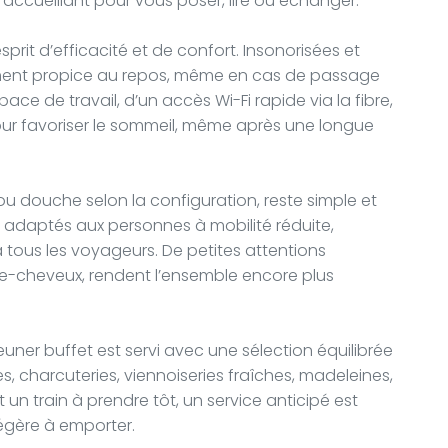
 accueillant pour vous poser, lire ou échanger.
it d’efficacité et de confort. Insonorisées et
ement propice au repos, même en cas de passage
e de travail, d’un accès Wi-Fi rapide via la fibre,
pour favoriser le sommeil, même après une longue
 ou douche selon la configuration, reste simple et
 adaptés aux personnes à mobilité réduite,
 tous les voyageurs. De petites attentions
-cheveux, rendent l’ensemble encore plus
euner buffet est servi avec une sélection équilibrée
s, charcuteries, viennoiseries fraîches, madeleines,
t un train à prendre tôt, un service anticipé est
égère à emporter.