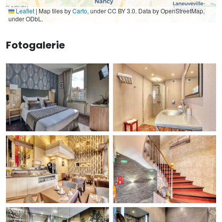
Leaflet
|
Map tiles by
Carto
, under CC BY 3.0. Data by OpenStreetMap,
under ODbL.
Fotogalerie