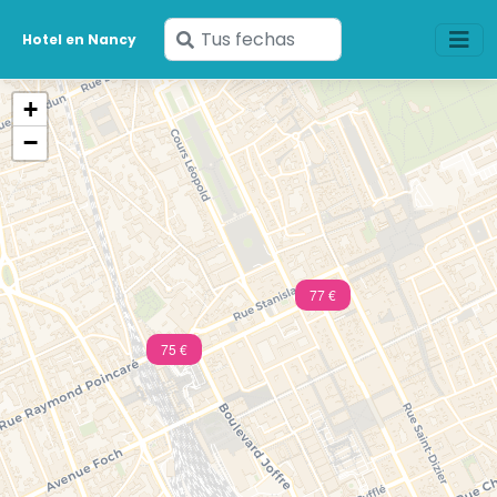
Ingresa
Hotel en Nancy
tus
fechas
+
−
77 €
75 €