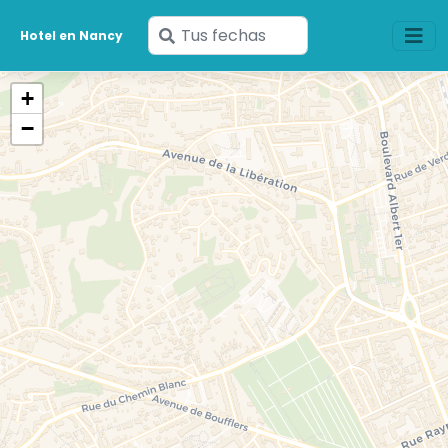
Ingresa
Hotel en Nancy
tus
fechas
+
−