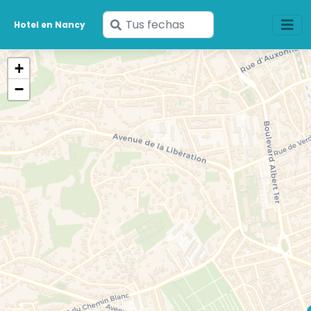
Ingresa
Hotel en Nancy
tus
fechas
+
−