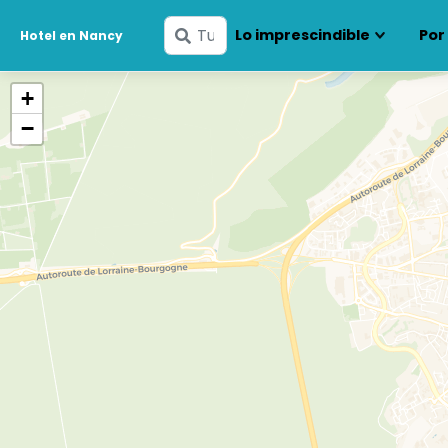
Ingresa
Lo imprescindible
Por
Hotel en Nancy
tus
fechas
+
−