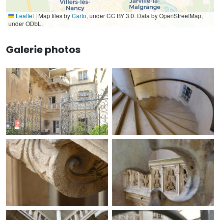
Leaflet
|
Map tiles by
Carto
, under CC BY 3.0. Data by OpenStreetMap,
under ODbL.
Galerie photos