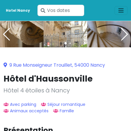
Saisissez
Hotel Nancy
vos
dates
9 Rue Monseigneur Trouillet, 54000 Nancy
Hôtel d'Haussonville
Hôtel 4 étoiles à Nancy
Avec parking
Séjour romantique
Animaux acceptés
Famille
Présentation