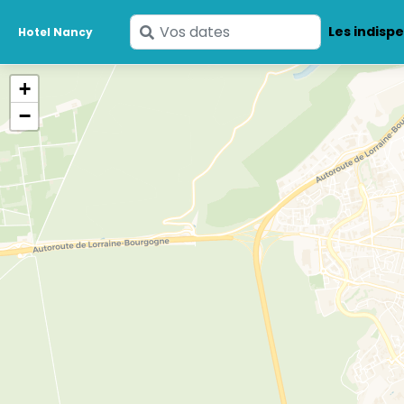
Saisissez
Les indisp
Hotel Nancy
vos
dates
+
−