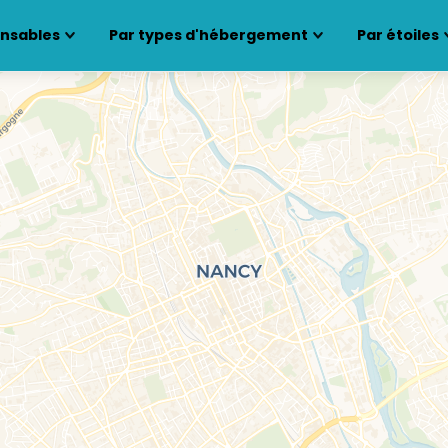
ensables
Par types d'hébergement
Par étoiles