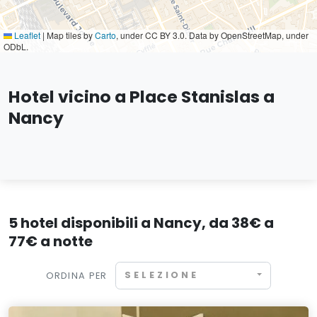
Leaflet
|
Map tiles by
Carto
, under CC BY 3.0. Data by OpenStreetMap, under
ODbL.
Hotel vicino a Place Stanislas a
Nancy
5 hotel disponibili a Nancy, da 38€ a
77€ a notte
SELEZIONE
ORDINA PER