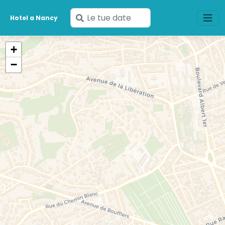
Inserisci
Hotel a Nancy
le
tue
+
date
−