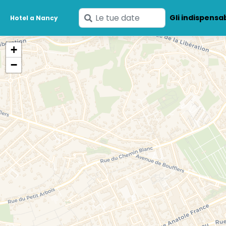
Inserisci
Gli indispensab
Hotel a Nancy
le
tue
+
date
−