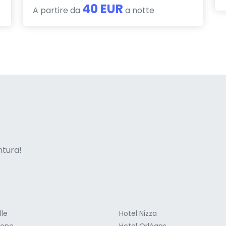
40 EUR
A partire da
a notte
ne italian
entura!
lle
Hotel Nizza
ione
Hotel Orléans