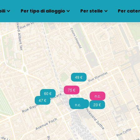
ili
Per tipo di alloggio
Per stelle
Per cate
49 €
75 €
60 €
n.c.
47 €
48 €
40 €
n.c.
23 €