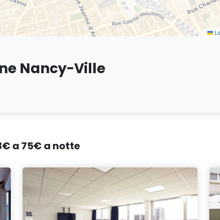
Le
one Nancy-Ville
23€ a 75€ a notte