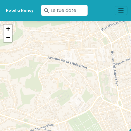
Inserisci
Hotel a Nancy
le
tue
+
date
−