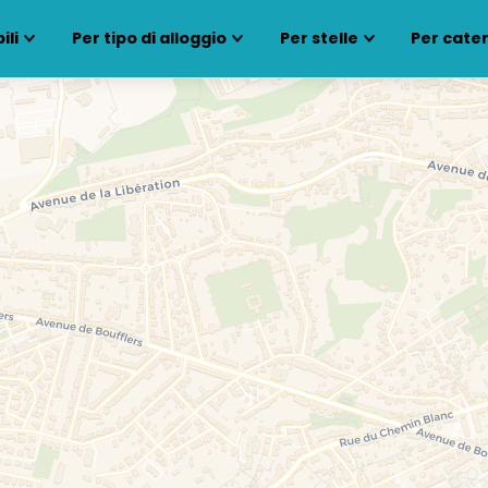
ili
Per tipo di alloggio
Per stelle
Per cate