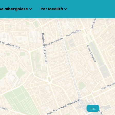
ne alberghiere
Per località
n.c.