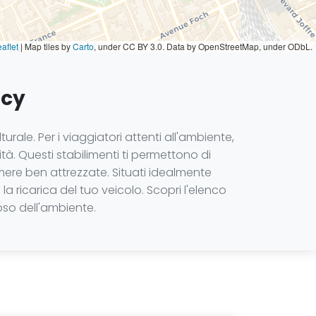
aflet
|
Map tiles by
Carto
, under CC BY 3.0. Data by OpenStreetMap, under ODbL.
ncy
rale. Per i viaggiatori attenti all'ambiente,
ità. Questi stabilimenti ti permettono di
camere ben attrezzate. Situati idealmente
la ricarica del tuo veicolo. Scopri l'elenco
oso dell'ambiente.