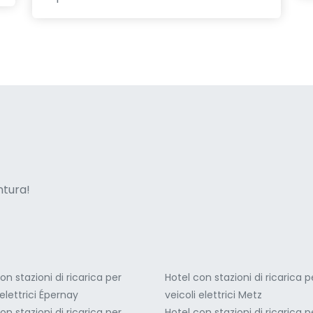
ne italian
entura!
on stazioni di ricarica per
Hotel con stazioni di ricarica p
 elettrici Épernay
veicoli elettrici Metz
on stazioni di ricarica per
Hotel con stazioni di ricarica p