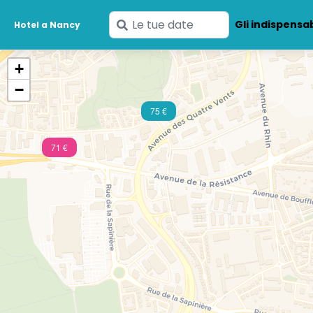
Inserisci
Gli indispensab
Hotel a Nancy
le
tue
+
date
−
75 €
71 €