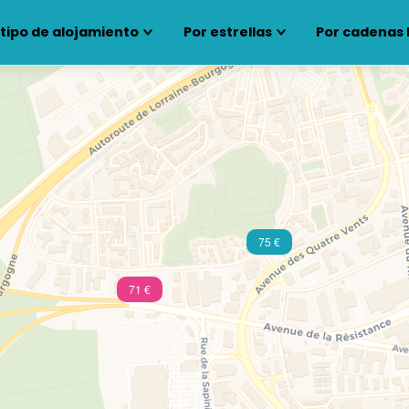
 tipo de alojamiento
Por estrellas
Por cadenas 
75 €
71 €