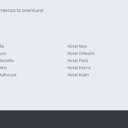
ne italian
mienza la aventura!
lle
Hotel Niza
Lyon
Hotel Orleans
arsella
Hotel París
Metz
Hotel Reims
Mulhouse
Hotel Ruán