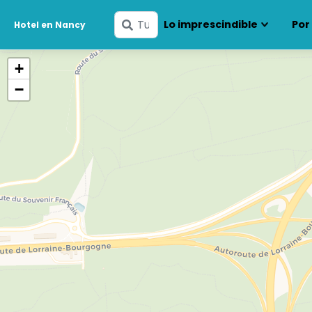
Ingresa
Lo imprescindible
Por
Hotel en Nancy
tus
fechas
+
−