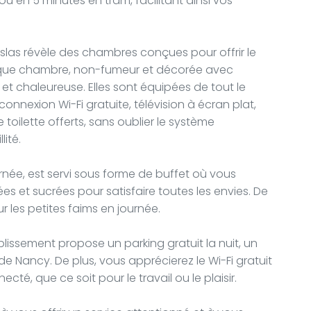
u en 5 minutes en tram, facilitant ainsi vos
islas révèle des chambres conçues pour offrir le
aque chambre, non-fumeur et décorée avec
t chaleureuse. Elles sont équipées de tout le
onnexion Wi-Fi gratuite, télévision à écran plat,
 toilette offerts, sans oublier le système
lité.
rnée, est servi sous forme de buffet où vous
es et sucrées pour satisfaire toutes les envies. De
ur les petites faims en journée.
blissement propose un parking gratuit la nuit, un
 Nancy. De plus, vous apprécierez le Wi-Fi gratuit
cté, que ce soit pour le travail ou le plaisir.