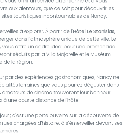
 à vous offrir un service attentionné et à vous
vivre aux alentours, que ce soit pour découvrir les
s sites touristiques incontournables de Nancy.
rveilles à explorer. À partir de l'
Hôtel Le Stanislas
,
rger dans l'atmosphère unique de cette ville. Le
rt, vous offre un cadre idéal pour une promenade
eront séduits par la Villa Majorelle et le Muséum-
e de la région.
éjour par des expériences gastronomiques, Nancy ne
pécialités lorraines que vous pourrez déguster dans
s amateurs de cinéma trouveront leur bonheur
x à une courte distance de l'hôtel.
éjour ; c'est une porte ouverte sur la découverte de
 rues chargées d'histoire, à s'émerveiller devant ses
lumières.