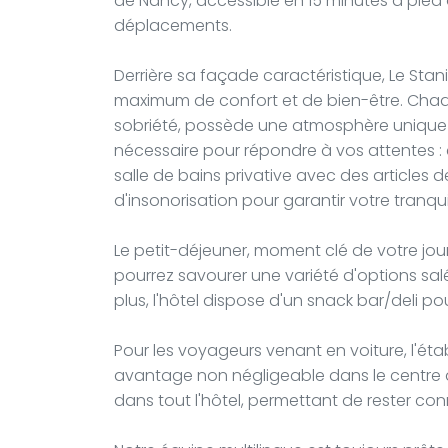
de Nancy, accessible en 15 minutes à pied o
déplacements.
Derrière sa façade caractéristique, Le Stan
maximum de confort et de bien-être. Ch
sobriété, possède une atmosphère unique e
nécessaire pour répondre à vos attentes : c
salle de bains privative avec des articles de
d'insonorisation pour garantir votre tranquil
Le petit-déjeuner, moment clé de votre jou
pourrez savourer une variété d'options salé
plus, l'hôtel dispose d'un snack bar/deli po
Pour les voyageurs venant en voiture, l'éta
avantage non négligeable dans le centre de
dans tout l'hôtel, permettant de rester conne