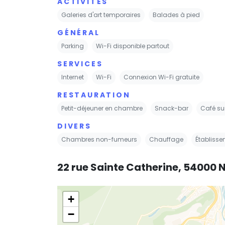
ACTIVITÉS
Galeries d'art temporaires
Balades à pied
GÉNÉRAL
Parking
Wi-Fi disponible partout
SERVICES
Internet
Wi-Fi
Connexion Wi-Fi gratuite
RESTAURATION
Petit-déjeuner en chambre
Snack-bar
Café su
DIVERS
Chambres non-fumeurs
Chauffage
Établiss
22 rue Sainte Catherine, 54000
+
−