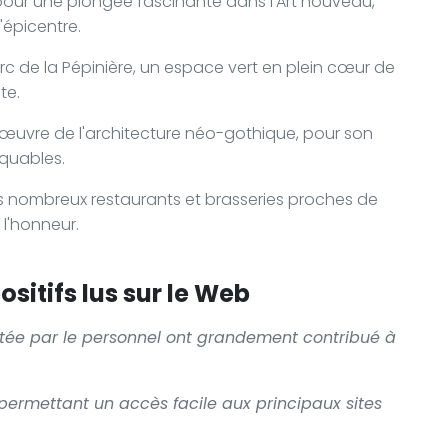
 pour une plongée fascinante dans l'Art nouveau,
'épicentre.
c de la Pépinière, un espace vert en plein cœur de
te.
-d'œuvre de l'architecture néo-gothique, pour son
rquables.
es nombreux restaurants et brasseries proches de
 l'honneur.
sitifs lus sur le Web
ortée par le personnel ont grandement contribué à
e, permettant un accès facile aux principaux sites