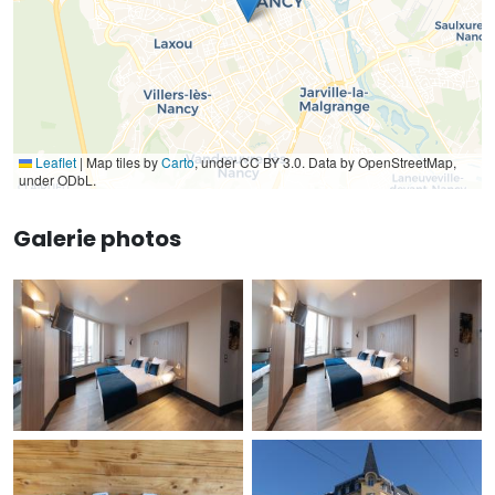
Leaflet
|
Map tiles by
Carto
, under CC BY 3.0. Data by OpenStreetMap,
under ODbL.
Galerie photos