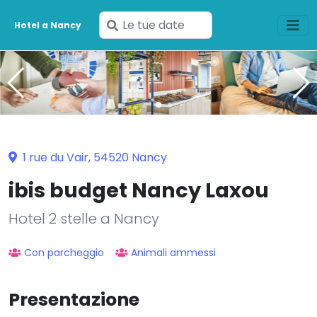
Inserisci
Hotel a Nancy
le
tue
date
1 rue du Vair, 54520 Nancy
ibis budget Nancy Laxou
Hotel 2 stelle a Nancy
Con parcheggio
Animali ammessi
Presentazione