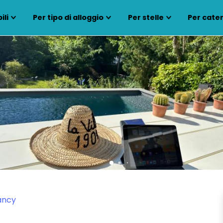
ili
Per tipo di alloggio
Per stelle
Per cate
ancy