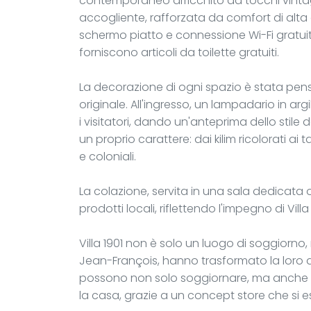
contemporaneo arricchito da tocchi vinta
accogliente, rafforzata da comfort di alta 
schermo piatto e connessione Wi-Fi gratuit
forniscono articoli da toilette gratuiti.
La decorazione di ogni spazio è stata pen
originale. All'ingresso, un lampadario in ar
i visitatori, dando un'anteprima dello stil
un proprio carattere: dai kilim ricolorati ai ta
e coloniali.
La colazione, servita in una sala dedicata 
prodotti locali, riflettendo l'impegno di Villa
Villa 1901 non è solo un luogo di soggiorno, 
Jean-François, hanno trasformato la loro d
possono non solo soggiornare, ma anche a
la casa, grazie a un concept store che si 