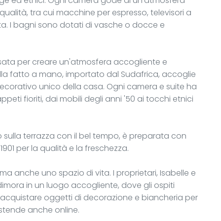
ge ed etnici. Ogni camera gode di un’atmosfera
qualità, tra cui macchine per espresso, televisori a
a. I bagni sono dotati di vasche o docce e
sata per creare un'atmosfera accogliente e
gilla fatto a mano, importato dal Sudafrica, accoglie
e decorativo unico della casa. Ogni camera e suite ha
ppeti fioriti, dai mobili degli anni '50 ai tocchi etnici
o sulla terrazza con il bel tempo, è preparata con
 1901 per la qualità e la freschezza.
ma anche uno spazio di vita. I proprietari, Isabelle e
imora in un luogo accogliente, dove gli ospiti
cquistare oggetti di decorazione e biancheria per
estende anche online.