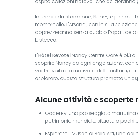
ospita collezioni notevoli che delizieranno 
In termini di ristorazione, Nancy è piena di b
memorabile, L'Arsenal, con la sua selezione
apprezzeranno senza dubbio Papa Joe o 
bistecca.
L'
Hôtel Revotel
Nancy Centre Gare è più di 
scoprire Nancy da ogni angolazione, con c
vostra visita sia motivata dalla cultura, d
esplorare, questa struttura promette un'es
Alcune attività e scoperte n
Godetevi una passeggiata mattutina o s
patrimonio mondiale, situata a pochi p
Esplorate il Museo di Belle Arti, uno dei