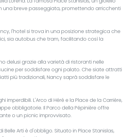
ella Lorena. La famosa Place Stanislas, un gioiello
on una breve passeggiata, promettendo arricchenti
cy, l'hotel si trova in una posizione strategica che
i, sia autobus che tram, facilitando così la
delusi grazie alla varietà di ristoranti nelle
ucine per soddisfare ogni palato. Che siate attratti
atti più tradizionali, Nancy saprà soddisfare le
ghi imperdibili. L'Arco di Héré e la Place de la Carrière,
ppe obbligatorie. Il Parco della Pépinière offre
ante o un picnic improvvisato.
i Belle Arti è d'obbligo. Situato in Place Stanislas,