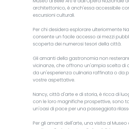
Museo di Belle Arti e dall'Opera Nazionale d
architettonico, è anch'essa accessibile c
escursioni culturali.
Per chi desidera esplorare ulteriormente Nan
consente un facile accesso ai mezzi pubblic
scoperta dei numerosi tesori della città.
Gli amanti della gastronomia non resteranno 
vicinanze, che offrono un'ampia scelta di c
da un'esperienza culinaria raffinata o da pi
vostre aspettative.
Nancy, città d'arte e di storia, è ricca di luo
con le loro magnifiche prospettive, sono ta
un'oasi di pace per una passeggiata rilass
Per gli amanti dell'arte, una visita al Museo d