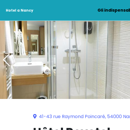
Gli indispensab
Hotel a Nancy
41-43 rue Raymond Poincaré, 54000 Na