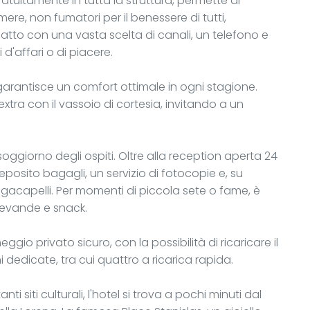
gratuitamente in tutta la struttura, permette di
ere, non fumatori per il benessere di tutti,
to con una vasta scelta di canali, un telefono e
d'affari o di piacere.
garantisce un comfort ottimale in ogni stagione.
tra con il vassoio di cortesia, invitando a un
l soggiorno degli ospiti. Oltre alla reception aperta 24
eposito bagagli, un servizio di fotocopie e, su
iugacapelli. Per momenti di piccola sete o fame, è
bevande e snack.
ggio privato sicuro, con la possibilità di ricaricare il
i dedicate, tra cui quattro a ricarica rapida.
i siti culturali, l'hotel si trova a pochi minuti dal