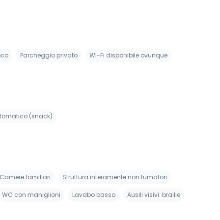
oco
Parcheggio privato
Wi-Fi disponibile ovunque
utomatico (snack)
Camere familiari
Struttura interamente non fumatori
WC con maniglioni
Lavabo basso
Ausili visivi: braille