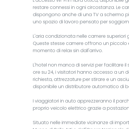
L'accesso Wi-Fi in fibra ottica, disponibile 
restare connessi in ogni circostanza. Le cam
dispongono anche di una TV a schermo piat
uno spazio di lavoro pensato per soggiorni 
L'aria condizionata nelle camere superiori 
Queste stesse camere offrono un piccolo ex
momento di relax sin dall'arrivo.
L'hotel non manca di servizi per facilitare i
ore su 24, i visitatori hanno accesso a un d
richiesta, attrezzature per stirare e un asc
disponibile un distributore automatico di 
I viaggiatori in auto apprezzeranno il parche
proprio veicolo elettrico grazie a postazion
Situato nelle immediate vicinanze di important