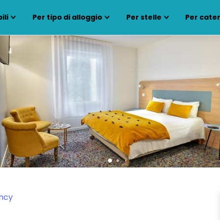
ili
Per tipo di alloggio
Per stelle
Per cate
ncy