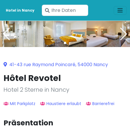
Geben
Hotel in Nancy
Sie
Ihre
Daten
ein
41-43 rue Raymond Poincaré, 54000 Nancy
Hôtel Revotel
Hotel 2 Sterne in Nancy
Mit Parkplatz
Haustiere erlaubt
Barrierefrei
Präsentation