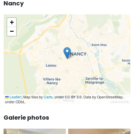
Nancy
+
−
Leaflet
|
Map tiles by
Carto
, under CC BY 3.0. Data by OpenStreetMap,
under ODbL.
Galerie photos