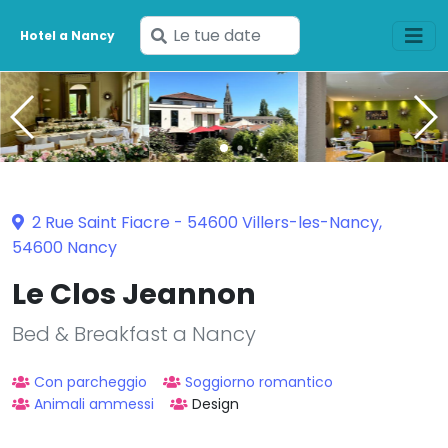
Inserisci
Hotel a Nancy
le
tue
date
2 Rue Saint Fiacre - 54600 Villers-les-Nancy,
54600 Nancy
Le Clos Jeannon
Bed & Breakfast a Nancy
Con parcheggio
Soggiorno romantico
Animali ammessi
Design